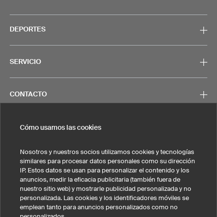
DEPORTES
SERVICIO
CONTACTO
Cómo usamos las cookies
Nosotros y nuestros socios utilizamos cookies y tecnologías
Nota legal
Política de privacidad
Cookies y seguimiento
similares para procesar datos personales como su dirección
Condiciones generales de venta
IP. Estos datos se usan para personalizar el contenido y los
anuncios, medir la eficacia publicitaria (también fuera de
Estados Unidos
nuestro sitio web) y mostrarle publicidad personalizada y no
personalizada. Las cookies y los identificadores móviles se
emplean tanto para anuncios personalizados como no
personalizados.