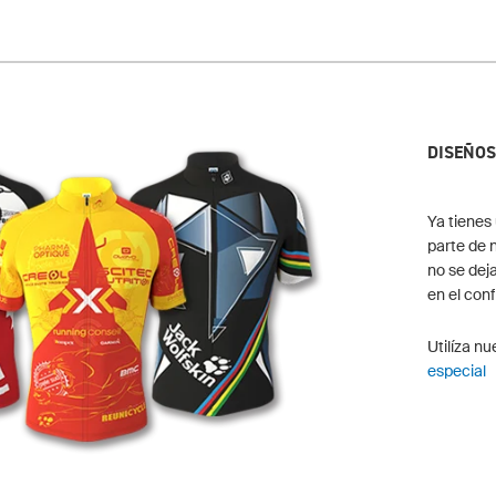
DISEÑOS
Ya tienes
parte de 
no se dej
en el con
Utilíza n
especial