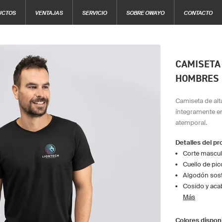
UCTOS
VENTAJAS
SERVICIO
SOBRE OWAYO
CONTACTO
CAMISETA
HOMBRES
Camiseta de alt
íntegramente e
atemporal.
Detalles del p
Corte mascul
Cuello de pic
Algodón sost
Cosido y aca
Más
Colores dispon