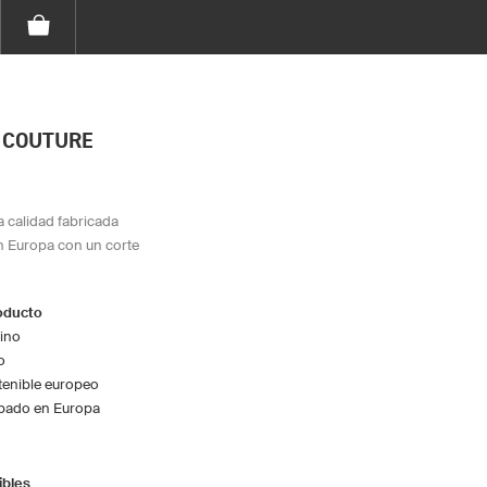
 COUTURE
a calidad fabricada
n Europa con un corte
roducto
ino
o
enible europeo
bado en Europa
ibles