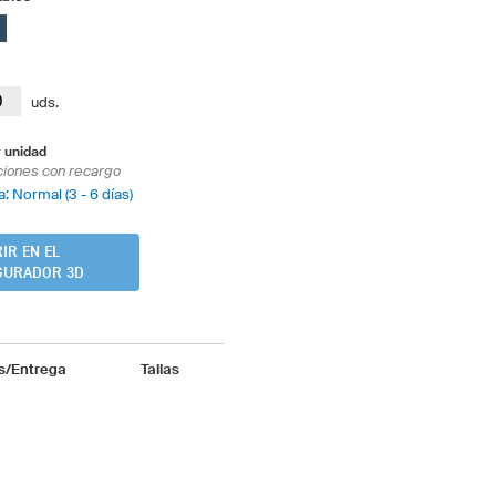
uds.
 unidad
ciones con recargo
: Normal (3 - 6 días)
IR EN EL
GURADOR 3D
s/Entrega
Tallas