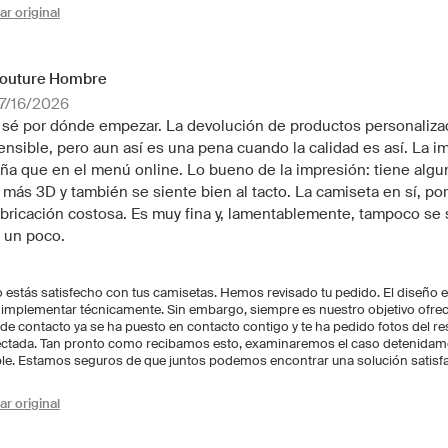
r original
outure Hombre
07/16/2026
sé por dónde empezar. La devolución de productos personalizad
ensible, pero aun así es una pena cuando la calidad es así. La i
a que en el menú online. Lo bueno de la impresión: tiene algun
 más 3D y también se siente bien al tacto. La camiseta en sí, po
abricación costosa. Es muy fina y, lamentablemente, tampoco se
 un poco.
stás satisfecho con tus camisetas. Hemos revisado tu pedido. El diseño era
e implementar técnicamente. Sin embargo, siempre es nuestro objetivo ofrecer
 de contacto ya se ha puesto en contacto contigo y te ha pedido fotos del re
fectada. Tan pronto como recibamos esto, examinaremos el caso detenida
ble. Estamos seguros de que juntos podemos encontrar una solución satisfac
r original