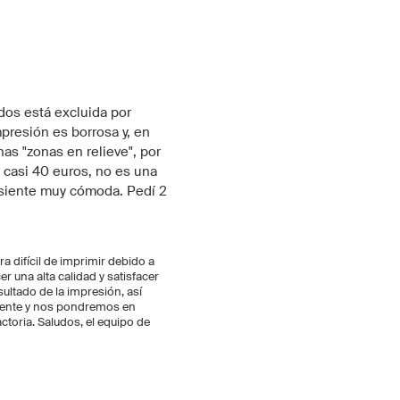
os está excluida por
mpresión es borrosa y, en
as "zonas en relieve", por
r casi 40 euros, no es una
 siente muy cómoda. Pedí 2
 difícil de imprimir debido a
 una alta calidad y satisfacer
sultado de la impresión, así
mente y nos pondremos en
toria. Saludos, el equipo de