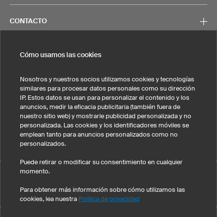
CONTACTO
Cómo usamos las cookies
Nosotros y nuestros socios utilizamos cookies y tecnologías
Nota legal
Política de privacidad
Cookies y seguimiento
similares para procesar datos personales como su dirección
Condiciones generales de venta
IP. Estos datos se usan para personalizar el contenido y los
anuncios, medir la eficacia publicitaria (también fuera de
Estados Unidos
nuestro sitio web) y mostrarle publicidad personalizada y no
personalizada. Las cookies y los identificadores móviles se
emplean tanto para anuncios personalizados como no
personalizados.
Puede retirar o modificar su consentimiento en cualquier
momento.
Camiseta Motocross MX6 Hero ha obtenido una nota media
eKomi
de 4.9 sobre 5 , calculada a partir de 402 evaluaciones de clientes
-
Para obtener más información sobre cómo utilizamos las
Evaluaciones de clientes
cookies, lea nuestra
Política de privacidad