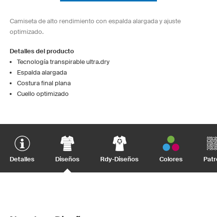
Camiseta de alto rendimiento con espalda alargada y ajuste
optimizado.
Detalles del producto
Tecnología transpirable ultra.dry
Espalda alargada
Costura final plana
Cuello optimizado
Detalles
Diseños
Rdy-Diseños
Colores
Patr