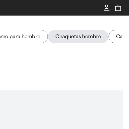
remo para hombre
Chaquetas hombre
Cami