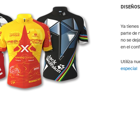
DISEÑOS
Ya tienes
parte de 
no se dej
en el con
Utilíza n
especial