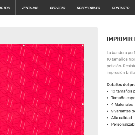
UCTOS
VENTAJAS
SERVICIO
SOBRE OWAYO
CONTACTO
IMPRIMIR
La bandera perf
10 tamaños fijo
petición. Resis
impresión brilla
Detalles del p
10 tamaños 
Tamaño espec
4 Materiales
9 variantes 
Alta calidad
Personalizab