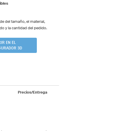
ibles
de del tamaño, el material,
do y la cantidad del pedido.
IR EN EL
GURADOR 3D
Precios/Entrega