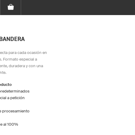
 BANDERA
ecta para cada ocasión en
s. Formato especial a
tente, duradera y con una
nte.
roducto
predeterminados
ial a petición
de procesamiento
le al 100%