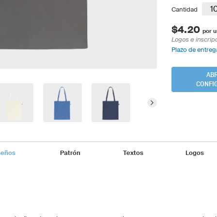
Cantidad
$4.20
por u
Logos e inscrip
Plazo de entrega
ABR
CONFI
seños
Patrón
Textos
Logos