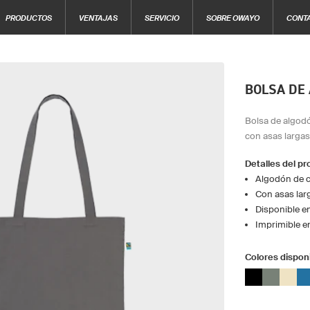
PRODUCTOS
VENTAJAS
SERVICIO
SOBRE OWAYO
CONT
BOLSA DE
Bolsa de algodó
con asas largas
Detalles del p
Algodón de c
Con asas lar
Disponible e
Imprimible en
Colores dispon