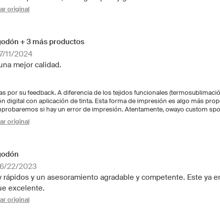
r original
godón + 3 más productos
7/11/2024
una mejor calidad.
s por su feedback. A diferencia de los tejidos funcionales (termosublimaci
digital con aplicación de tinta. Esta forma de impresión es algo más prope
mprobaremos si hay un error de impresión. Atentamente, owayo custom spo
r original
godón
06/22/2023
rápidos y un asesoramiento agradable y competente. Este ya er
fue excelente.
r original