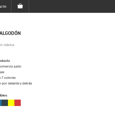
ACTO
 ALGODÓN
n clásica
roducto
omercio justo
gas
n 7 colores
 por delante y detrás
ibles