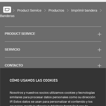
Product Service
Productos
Imprimir bandera
Banderas
PRODUCT SERVICE
SERVICIO
CONTACTO
CÓMO USAMOS LAS COOKIES
Nosotros y nuestros socios utilizamos cookies y tecnologías
Nota legal
Política de privacidad
Cookies y seguimiento
similares para procesar datos personales como su dirección
Condiciones generales de venta
IP. Estos datos se usan para personalizar el contenido y los