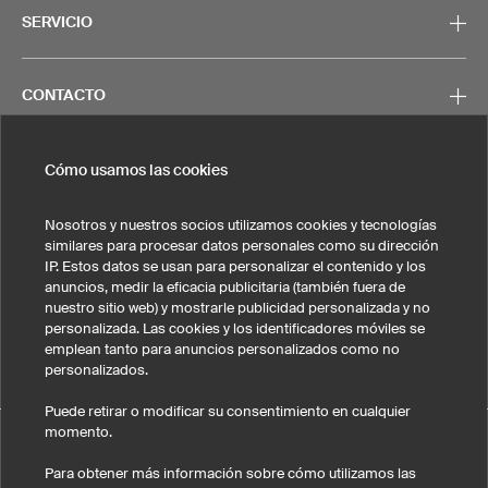
SERVICIO
CONTACTO
Cómo usamos las cookies
Nosotros y nuestros socios utilizamos cookies y tecnologías
Nota legal
Política de privacidad
Cookies y seguimiento
similares para procesar datos personales como su dirección
Condiciones generales de venta
IP. Estos datos se usan para personalizar el contenido y los
anuncios, medir la eficacia publicitaria (también fuera de
Estados Unidos
nuestro sitio web) y mostrarle publicidad personalizada y no
personalizada. Las cookies y los identificadores móviles se
emplean tanto para anuncios personalizados como no
personalizados.
Puede retirar o modificar su consentimiento en cualquier
momento.
Camiseta portero FLG1 Kids ha obtenido una nota media de
eKomi
4.7 sobre 5 , calculada a partir de 65 evaluaciones de clientes
-
Para obtener más información sobre cómo utilizamos las